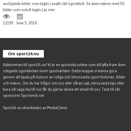
avslöjande bilder som tagits i exakt rätt ögonblick. Se även videon med 50
bilder som också tagits
Läs mer
12195
June 5, 2016
Om sport24.nu
Välkommen till sport24.nu! Vi är en sportsida online som vill lyfta fram dom
roligaste ögonblicken inom sportvärlden. Detta hoppas vi kunna göra
genom att bjuda på massor av roliga och intressanta sport historier, bilder
och videos. Om du har frågor om oss eller våran sajt, intressanta tips eller
bara vill säga hej till oss får du gärna
skicka ett email till oss
. Tack till vår
sponsorer
Sportvesti.net
Sport24.nu utvecklades av
MediaClever