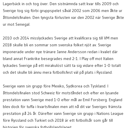
Lagerbäck in och tog över. Den sistnämnda satt kvar tills 2009 och
Sverige tog sig förbi gruppspelet såväl 2002 som 2006 men åkte ur
åttondelsfinalen. Den tyngsta förlusten var den 2002 när Sverige åkte
ur mot Senegal.
2010 och 2014 misslyckades Sverige att kvalificera sig till VM men
2018 skulle bli en sommar som svenska folket njöt av. Sverige
imponerade under nye tränare Janne Andersson redan i kvalet där
bland annat Frankrike besegrades med 2-1. I Play off mot Italien
lyckades Sverige på ett mirakulöst sätt ta sig vidare efter 1-0 totalt
och det skulle bli ännu mera fotbollsfest väl på plats i Ryssland.
Sverige vann sin grupp före Mexiko, Sydkorea och Tyskland. I
åttondelsfinalen stod Schweiz för motståndet och efter en lysande
prestation vann Sverige med 1-0 efter mål av Emil Forsberg. England
blev dock för tuffa i kvartsfinalen men att nå dit var Sveriges främsta
prestation på 24 år. Därefter vann Sverige sin grupp i Nations League
före Ryssland och Turkiet och 2018 är ett fotbollsår som går till
historien för svenska fotbollslandslaget.