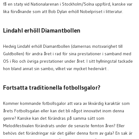
få en staty vid Nationalarenan i Stockholm/Solna uppförd, kanske var
lika förvånande som att Bob Dylan erhöll Nobelpriset i litteratur.
Lindahl erhöll Diamantbollen
Hedvig Lindahl erhöll Diamantbollen (damernas motsvarighet till
Guldbollen) för andra året i rad för sina prestationer i samband med
OS i Rio och övriga prestationer under året. I sitt hyllningstal tackade
hon bland annat sin sambo, vilket var mycket hedervärt .
Fortsatta traditionella fotbollsgalor?
Kommer kommande fotbollsgalor att vara av likvärdig karaktär som
årets Fotbollsgalan eller kan det bli något innovativt inom denna
genre? Kanske kan det förändras på samma sätt som
Melodifestivalen förändrats under de senaste femton åren? Eller
behövs det förändringar när det gäller denna form av gala? En sak är