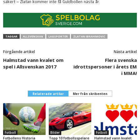
säkert – Zlatan kommer inte få Guldbollen nästa år.
TAGGAR
ALLSVENSKAN
LAGSPORTER
ZLATAN IBRAHIMOVIC
Förgående artikel
Nästa artikel
Halmstad vann kvalet om
Flera svenska
spel i Allsvenskan 2017
idrottspersoner i årets EM
i MMA!
Relaterade artilar
Mer från skribenten
Fotboll
Bilder
Fotboll
Fotbollens Historia
Topp 10 fotbollsspelare
Halmstad vann kvalet