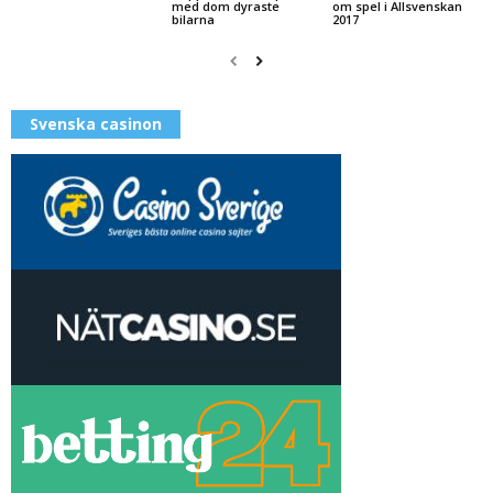
med dom dyraste
om spel i Allsvenskan
bilarna
2017
Svenska casinon