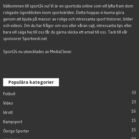
Välkommen till sport24.nu! Vi är en sportsida online som vill lyfta fram dom
roligaste ögonblicken inom sportvärlden. Detta hoppas vi kunna göra
genom att bjuda på massor av roliga och intressanta sport historier, bilder
och videos. Om du har frågor om oss eller våran sajt, intressanta tips eller
bara vill säga hej till oss får du gärna
skicka ett email till oss
. Tack till vår
sponsorer
Sportvesti.net
Sport24.nu utvecklades av
MediaClever
Populära kategorier
33
Fotboll
23
Video
16
Idrott
15
Kampsport
15
Övriga Sporter
10