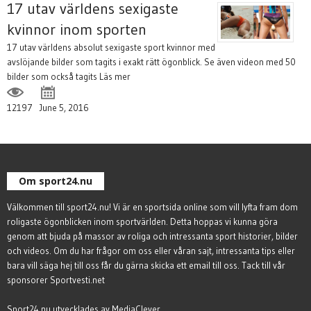
17 utav världens sexigaste
kvinnor inom sporten
17 utav världens absolut sexigaste sport kvinnor med
avslöjande bilder som tagits i exakt rätt ögonblick. Se även videon med 50
bilder som också tagits
Läs mer
12197
June 5, 2016
Om sport24.nu
Välkommen till sport24.nu! Vi är en sportsida online som vill lyfta fram dom
roligaste ögonblicken inom sportvärlden. Detta hoppas vi kunna göra
genom att bjuda på massor av roliga och intressanta sport historier, bilder
och videos. Om du har frågor om oss eller våran sajt, intressanta tips eller
bara vill säga hej till oss får du gärna
skicka ett email till oss
. Tack till vår
sponsorer
Sportvesti.net
Sport24.nu utvecklades av
MediaClever