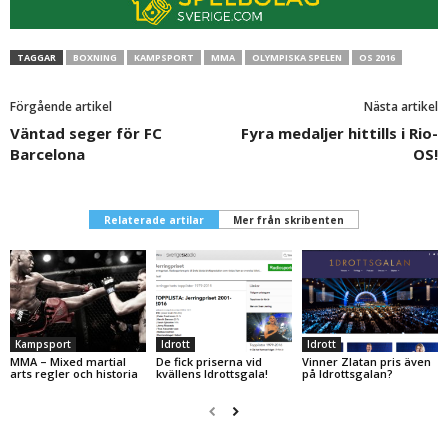
TAGGAR
BOXNING
KAMPSPORT
MMA
OLYMPISKA SPELEN
OS 2016
Förgående artikel
Nästa artikel
Väntad seger för FC
Fyra medaljer hittills i Rio-
Barcelona
OS!
Relaterade artilar
Mer från skribenten
Kampsport
Idrott
Idrott
MMA – Mixed martial
De fick priserna vid
Vinner Zlatan pris även
arts regler och historia
kvällens Idrottsgala!
på Idrottsgalan?