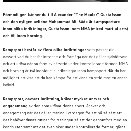
Förmodligen känner du till Alexander “The Mauler” Gustafsson
och den nyligen avlidne Muhammad Ali. Båda är kampsportare
inom olika inriktningar, Gustafsson inom MMA (mixed martial arts)
och Ali inom boxning.
Kampsport består av flera olika inriktningar
som passar dig
oavsett vad du har för intresse och förmåga när det gäller självförsvar
och att utöva någon form av närstrid under kontrollerade former. MMA
och boxning är två individuella inriktningar inom kampsport där du har
möjlighet att visa att du kan kämpa för att vinna en strid mot en annan
individ.
Kampsport, oavsett inriktning, kräver mycket ansvar och
engagemang
av den som utövar denna sport. Ansvar och
engagemang när det gäller träning i vardagen för att på så sätt att
det behöver finnas rutiner för träningen så att det genomförs med en
kontinuitet samt att det även sker under kontrollerade former, gärna i