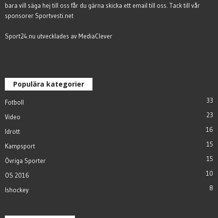
bara vill säga hej till oss får du gärna
skicka ett email till oss
. Tack till vår
sponsorer
Sportvesti.net
Sport24.nu utvecklades av
MediaClever
Populära kategorier
33
Fotboll
23
Video
16
Idrott
15
Kampsport
15
Övriga Sporter
10
OS 2016
8
Ishockey