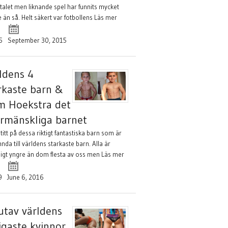
talet men liknande spel har funnits mycket
 än så. Helt säkert var fotbollens
Läs mer
5
September 30, 2015
ldens 4
rkaste barn &
m Hoekstra det
rmänskliga barnet
titt på dessa riktigt fantastiska barn som är
da till världens starkaste barn. Alla är
ligt yngre än dom flesta av oss men
Läs mer
9
June 6, 2016
utav världens
igaste kvinnor