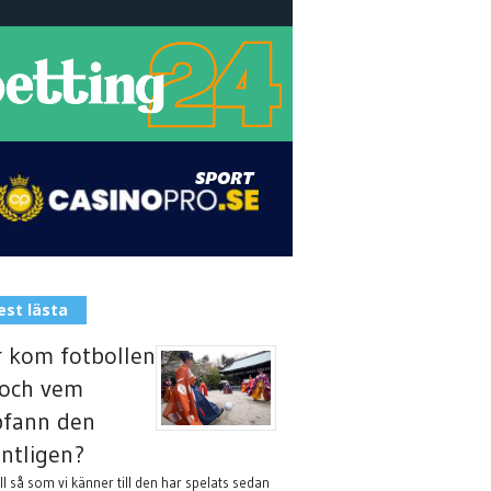
st lästa
 kom fotbollen
l och vem
fann den
ntligen?
l så som vi känner till den har spelats sedan