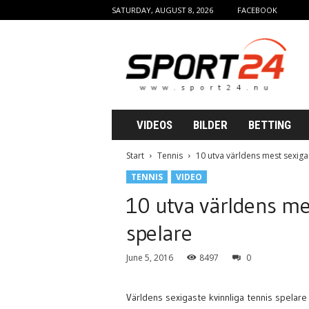
SATURDAY, AUGUST 8, 2026
FACEBOOK
Sport24
VIDEOS
BILDER
BETTING
Start
Tennis
10 utva världens mest sexigas
TENNIS
VIDEO
10 utva världens mes
spelare
June 5, 2016
8497
0
Världens sexigaste kvinnliga tennis spelare 