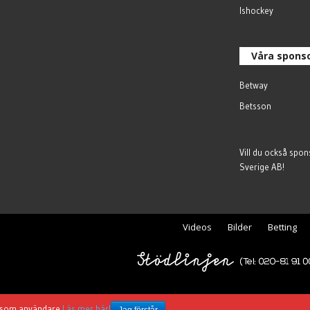
Ishockey
Våra spons
Betway
Betsson
Vill du också spo
Sverige AB
!
Videos
Bilder
Betting
ig som användare
Läs mer här!