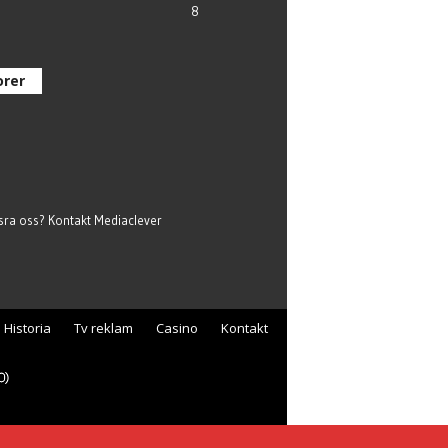
8
orer
nsra oss? Kontakt
Mediaclever
Historia
Tv reklam
Casino
Kontakt