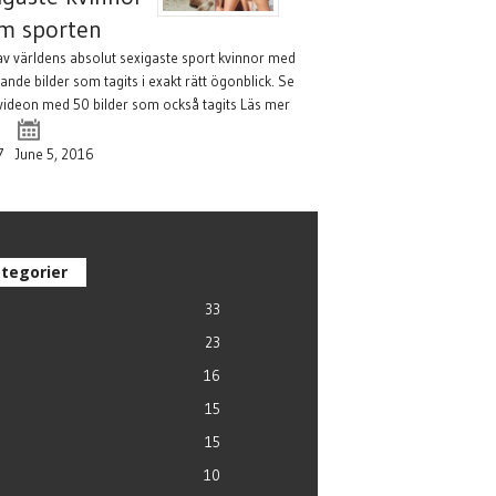
m sporten
av världens absolut sexigaste sport kvinnor med
ande bilder som tagits i exakt rätt ögonblick. Se
videon med 50 bilder som också tagits
Läs mer
7
June 5, 2016
tegorier
33
23
16
15
15
10