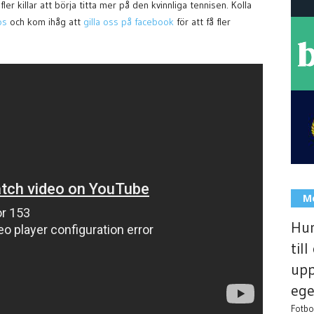
 killar att börja titta mer på den kvinnliga tennisen. Kolla
os
och kom ihåg att
gilla oss på facebook
för att få fler
Me
Hur
til
upp
ege
Fotbol