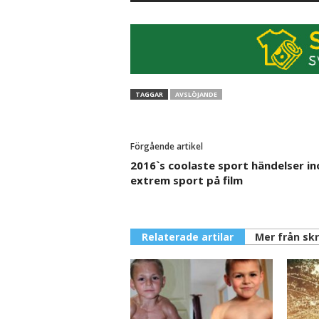
TAGGAR
AVSLÖJANDE
Förgående artikel
2016`s coolaste sport händelser i
extrem sport på film
Relaterade artilar
Mer från sk