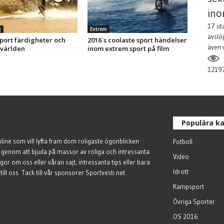
ino
17 ut
g
Extrem
avslöj
sport färdigheter och
2016`s coolaste sport händelser
även 
i världen
inom extrem sport på film
1219
Populära ka
line som vill lyfta fram dom roligaste ögonblicken
Fotboll
 genom att bjuda på massor av roliga och intressanta
Video
gor om oss eller våran sajt, intressanta tips eller bara
Idrott
till oss
. Tack till vår sponsorer
Sportvesti.net
Kampsport
Övriga Sporter
OS 2016