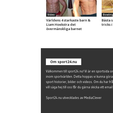
Video
Bowlin
Världens 4 starkaste barn &
Bästa 
Liam Hoekstra det
tricks 
övermänskliga barnet
Om sport24.nu
Välkommen till sport24.nu! Vi är en sportsida on
inom sportvärlden. Detta hoppas vi kunna göra
sport historier, bilder och videos. Om du har frå
vill säga hej till oss får du gärna
skicka ett email 
Sport24.nu utvecklades av
MediaClever