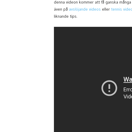
denna videon kommer att få ganska många fler
även på
avslöjande videos
eller
tennis vide
liknande tips.