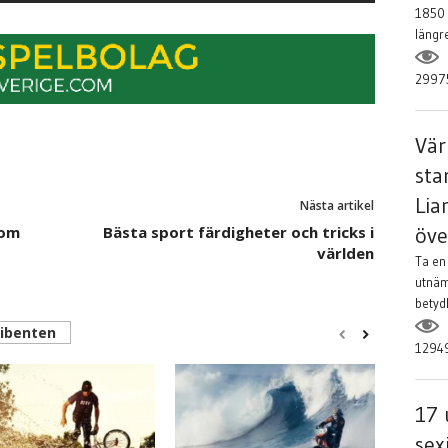
1850 
längre
2997
Vär
sta
Lia
Nästa artikel
öve
nom
Bästa sport färdigheter och tricks i
världen
Ta en 
utnämn
betyd
ribenten
1294
17 
sex