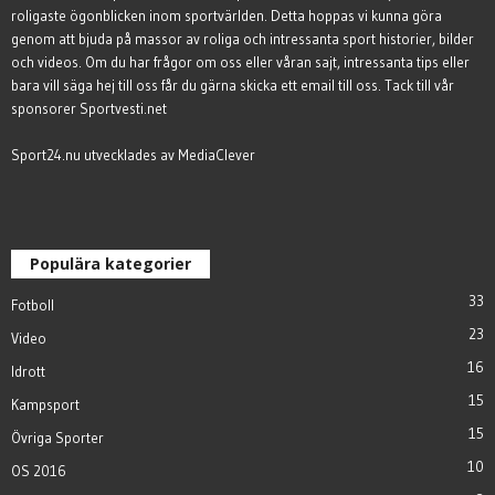
roligaste ögonblicken inom sportvärlden. Detta hoppas vi kunna göra
genom att bjuda på massor av roliga och intressanta sport historier, bilder
och videos. Om du har frågor om oss eller våran sajt, intressanta tips eller
bara vill säga hej till oss får du gärna
skicka ett email till oss
. Tack till vår
sponsorer
Sportvesti.net
Sport24.nu utvecklades av
MediaClever
Populära kategorier
33
Fotboll
23
Video
16
Idrott
15
Kampsport
15
Övriga Sporter
10
OS 2016