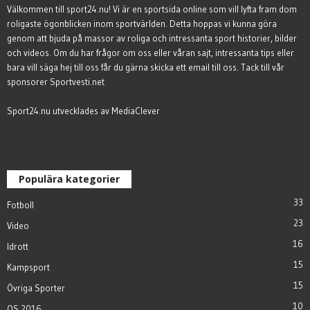
Välkommen till sport24.nu! Vi är en sportsida online som vill lyfta fram dom
roligaste ögonblicken inom sportvärlden. Detta hoppas vi kunna göra
genom att bjuda på massor av roliga och intressanta sport historier, bilder
och videos. Om du har frågor om oss eller våran sajt, intressanta tips eller
bara vill säga hej till oss får du gärna
skicka ett email till oss
. Tack till vår
sponsorer
Sportvesti.net
Sport24.nu utvecklades av
MediaClever
Populära kategorier
33
Fotboll
23
Video
16
Idrott
15
Kampsport
15
Övriga Sporter
10
OS 2016