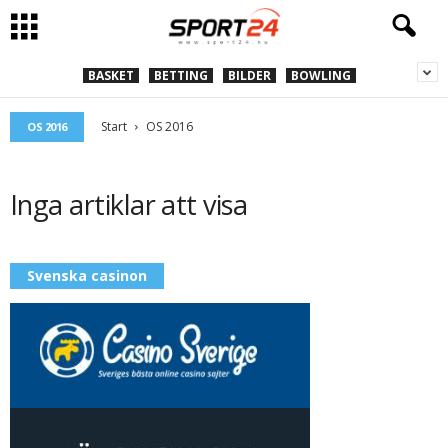
BASKET
BETTING
BILDER
BOWLING
Start
OS 2016
OS 2016
Inga artiklar att visa
Svenska casinon